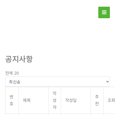
콘
텐
Mai
츠
로
Men
건
너
뛰
기
공지사항
전체 20
작
번
추
제목
성
작성일
조
호
천
자