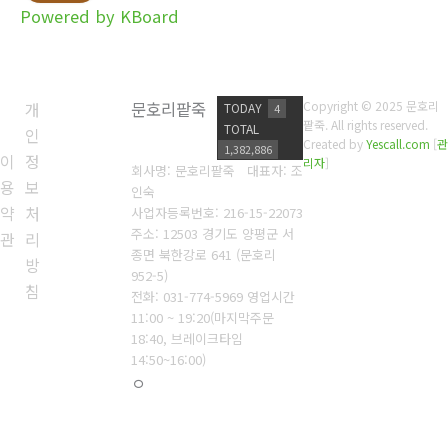
Powered by KBoard
개
문호리팥죽
Copyright © 2025 문호리
TODAY
4
팥죽. All rights reserved.
TOTAL
인
Created by
Yescall.com
[
관
1,382,886
이
정
리자
]
회사명: 문호리팥죽 대표자: 조
용
보
인숙
약
처
사업자등록번호: 216-15-22073
주소: 12503 경기도 양평군 서
관
리
종면 북한강로 641 (문호리
방
952-5)
침
전화: 031-774-5969
영업시간
11:00 ~ 19:20(마지막주문
18:40, 브레이크타임
14:50~16:00)
ㅇ