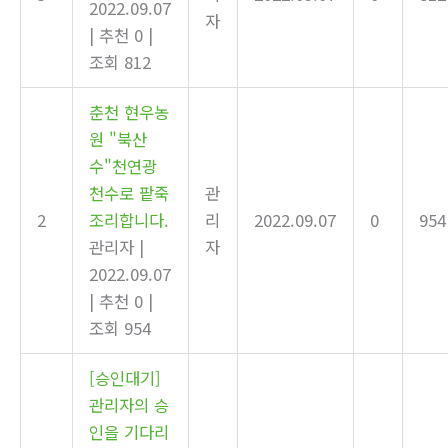
2022.09.07
자
|
추천 0
|
조회 812
춘천 현우농
원 "북산
수"천연광
천수로 팥죽
관
2
조리합니다.
리
2022.09.07
0
954
관리자
|
자
2022.09.07
|
추천 0
|
조회 954
[승인대기]
관리자의 승
인을 기다리