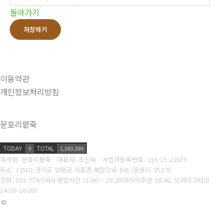
돌아가기
저장하기
이용약관
개인정보처리방침
문호리팥죽
TODAY
TOTAL
9
1,383,089
회사명: 문호리팥죽 대표자: 조인숙
사업자등록번호: 216-15-22073
주소: 12503 경기도 양평군 서종면 북한강로 641 (문호리 952-5)
전화: 031-774-5969
영업시간 11:00 ~ 19:20(마지막주문 18:40, 브레이크타임
14:50~16:00)
ㅇ