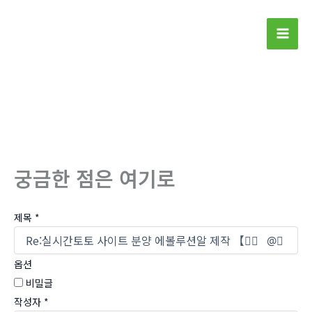
콘
텐
Mai
츠
로
Men
건
너
뛰
기
궁금한 점은 여기로
제목
*
옵션
비밀글
작성자
*