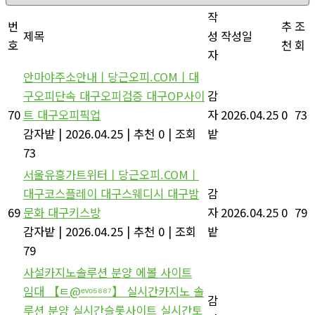
작
번
추
조
제목
성
작성일
호
천
회
자
안마야주소안내ㅣ당근오피.COMㅣ대
구오피단속 대구오피검증 대구OP사이
감
70
트 대구오피픽업
자
2026.04.25
0
73
감자밭
|
2026.04.25
|
추천 0
|
조회
밭
73
서울유흥가트위터ㅣ당근오피.COMㅣ
대구코스플레이 대구스웨디시 대구밤
감
69
문화 대구키스방
자
2026.04.25
0
79
감자밭
|
2026.04.25
|
추천 0
|
조회
밭
79
사설카지노솔루션 분양 에볼 사이트
임대 【ㅌ@ᵉᵛᵒ⁵⁸⁸⁷】 실시간카지노 솔
감
루션 분양 실시간슬롯사이트 실시간토