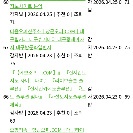
68
자
2026.04.25
0
71
지노사이트 분양
밭
감자밭
|
2026.04.25
|
추천 0
|
조회
71
다음오피신주소ㅣ당근오피.COMㅣ대
구립카페 대구슈거데디 대구황제마사
감
67
지 대구밤문화일번지
자
2026.04.23
0
75
감자밭
|
2026.04.23
|
추천 0
|
조회
밭
75
『【에보소프트.C0M】』 『실시간토
지노 사이트 대여』 『라이브슬롯 솔
루션』 『실시간카지노솔루션』 『토
감
66
토 솔루션 임대』 『사설토지노솔루션
자
2026.04.23
0
69
제작』
밭
감자밭
|
2026.04.23
|
추천 0
|
조회
69
오팡접속ㅣ당근오피.COMㅣ대구타이