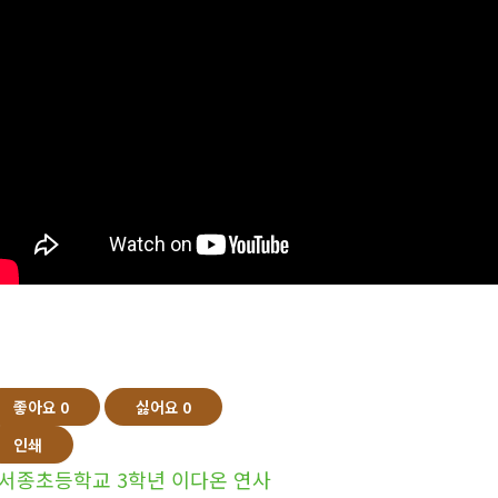
좋아요
0
싫어요
0
인쇄
서종초등학교 3학년 이다온 연사