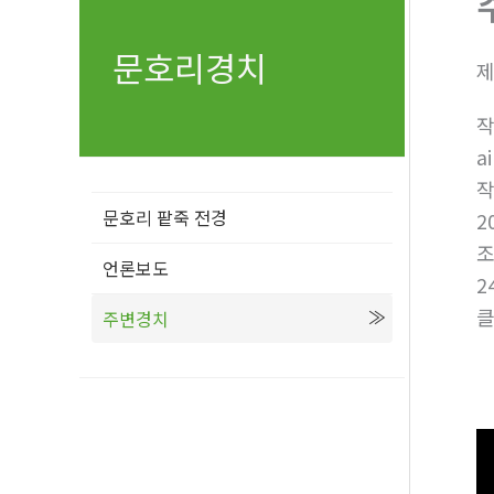
문호리경치
제
a
문호리 팥죽 전경
2
언론보도
2
클
주변경치