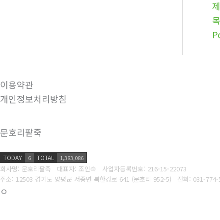
제
P
이용약관
개인정보처리방침
문호리팥죽
TODAY
TOTAL
6
1,383,086
회사명: 문호리팥죽 대표자: 조인숙
사업자등록번호: 216-15-22073
주소: 12503 경기도 양평군 서종면 북한강로 641 (문호리 952-5)
전화: 031-774-
ㅇ