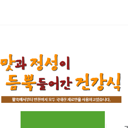
콘
텐
츠
로
문호리
건
너
뛰
기