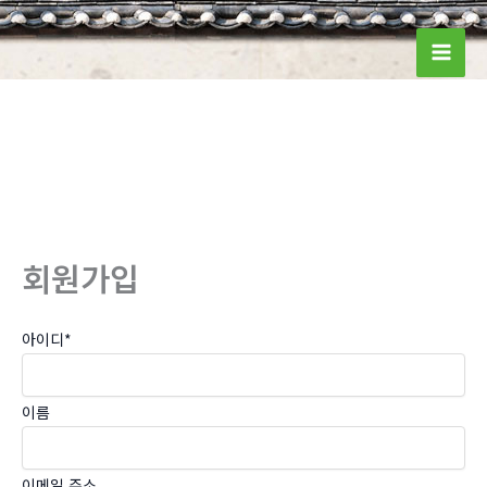
콘
텐
Mai
츠
로
Men
건
너
뛰
기
회원가입
아이디
*
이름
이메일 주소